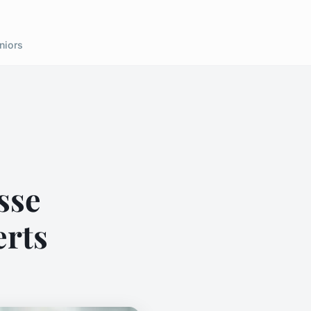
niors
sse
erts