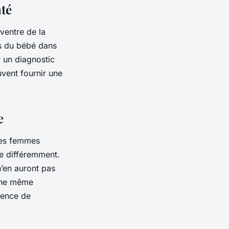
té
ventre de la
s du bébé dans
r un diagnostic
vent fournir une
e
les femmes
se différemment.
n’en auront pas
 une même
sence de