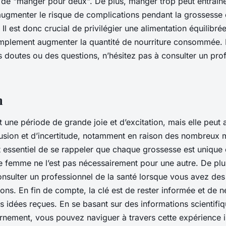
n de "manger pour deux". De plus, manger trop peut entraîn
 augmenter le risque de complications pendant la grossesse 
Il est donc crucial de privilégier une alimentation équilibrée 
implement augmenter la quantité de nourriture consommée. 
 doutes ou des questions, n’hésitez pas à consulter un prof
n
 une période de grande joie et d’excitation, mais elle peut a
usion et d’incertitude, notamment en raison des nombreux 
est essentiel de se rappeler que chaque grossesse est unique 
e femme ne l’est pas nécessairement pour une autre. De plus,
onsulter un professionnel de la santé lorsque vous avez des
ns. En fin de compte, la clé est de rester informée et de ne
es idées reçues. En se basant sur des informations scientifiq
rnement, vous pouvez naviguer à travers cette expérience 