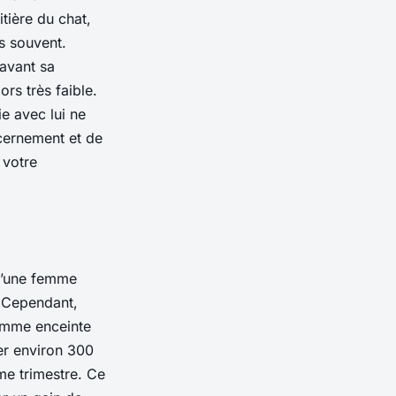
tière du chat,
s souvent.
avant sa
rs très faible.
e avec lui ne
scernement et de
 votre
u’une femme
. Cependant,
femme enceinte
er environ 300
me trimestre. Ce