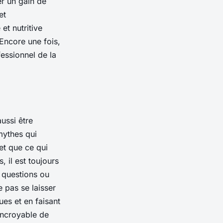
er un gain de
et
et nutritive
Encore une fois,
essionnel de la
ussi être
mythes qui
et que ce qui
 il est toujours
 questions ou
 pas se laisser
ues et en faisant
incroyable de