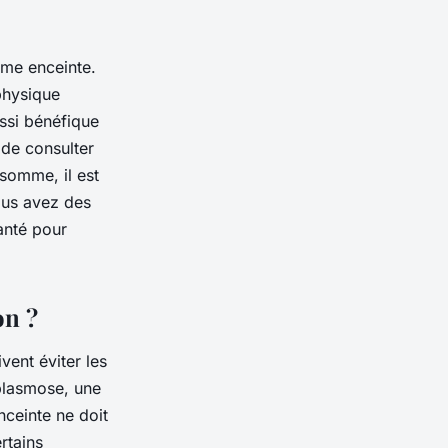
mme enceinte.
physique
ssi bénéfique
 de consulter
omme, il est
ous avez des
anté pour
on ?
ent éviter les
oplasmose, une
nceinte ne doit
rtains