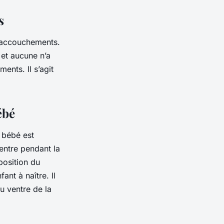
s
d’accouchements.
 et aucune n’a
ents. Il s’agit
ébé
 bébé est
entre pendant la
position du
ant à naître. Il
u ventre de la