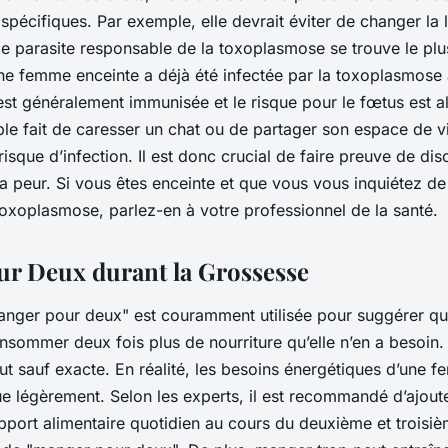
écifiques. Par exemple, elle devrait éviter de changer la li
 le parasite responsable de la toxoplasmose se trouve le plu
ne femme enceinte a déjà été infectée par la toxoplasmose 
est généralement immunisée et le risque pour le fœtus est alo
ple fait de caresser un chat ou de partager son espace de vi
isque d’infection. Il est donc crucial de faire preuve de di
a peur. Si vous êtes enceinte et que vous vous inquiétez de
toxoplasmose, parlez-en à votre professionnel de la santé.
r Deux durant la Grossesse
anger pour deux" est couramment utilisée pour suggérer q
onsommer deux fois plus de nourriture qu’elle n’en a besoin
out sauf exacte. En réalité, les besoins énergétiques d’une 
e légèrement. Selon les experts, il est recommandé d’ajout
pport alimentaire quotidien au cours du deuxième et troisiè