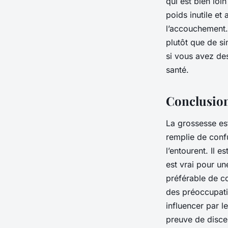
qui est bien loi
poids inutile et
l’accouchement. 
plutôt que de s
si vous avez des
santé.
Conclusio
La grossesse est
remplie de conf
l’entourent. Il 
est vrai pour un
préférable de c
des préoccupatio
influencer par l
preuve de disce