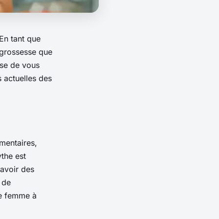
En tant que
a grossesse que
ose de vous
s actuelles des
imentaires,
ythe est
avoir des
n de
ne femme à