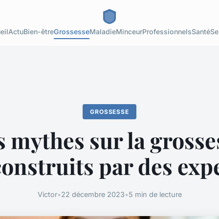
eil
Actu
Bien-être
Grossesse
Maladie
Minceur
Professionnels
Santé
Se
GROSSESSE
s mythes sur la grosse
onstruits par des exp
Victor
•
22 décembre 2023
•
5 min de lecture