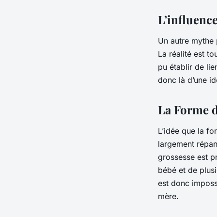
L’influenc
Un autre mythe 
La réalité est t
pu établir de li
donc là d’une i
La Forme d
L’idée que la f
largement répand
grossesse est p
bébé et de plusie
est donc imposs
mère.