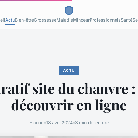
eil
Actu
Bien-être
Grossesse
Maladie
Minceur
Professionnels
Santé
Se
ACTU
tif site du chanvre :
découvrir en ligne
Florian
•
18 avril 2024
•
3 min de lecture