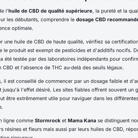
e l'
huile de CBD de qualité supérieure
, la pureté et la qua
our les débutants, comprendre le
dosage CBD recommand
ence optimale.
r une huile de CBD de haute qualité, vérifiez sa certificatio
e le produit est exempt de pesticides et d'additifs nocifs. D
 a été testée par des laboratoires indépendants pour confir
n CBD et l'absence de THC au-delà des seuils légaux.
s, il est conseillé de commencer par un dosage faible et d'
jusqu'à l'effet désiré. Les sites fiables offrent souvent un
ut être extrêmement utile pour naviguer dans les différente
e.
en ligne comme
Stormrock
et
Mama Kana
se distinguent no
urs résines et fleurs mais aussi par leurs huiles de CBD, répo
ction rigoureux.