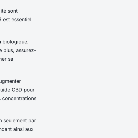
lité sont
é
est essentiel
n biologique.
e plus, assurez-
mer sa
augmenter
 guide CBD pour
s concentrations
n seulement par
ndant ainsi aux