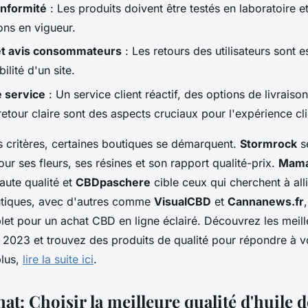
onformité
: Les produits doivent être testés en laboratoire 
ons en vigueur.
et avis consommateurs
: Les retours des utilisateurs sont e
bilité d'un site.
e service
: Un service client réactif, des options de livraiso
retour claire sont des aspects cruciaux pour l'expérience cli
s critères, certaines boutiques se démarquent.
Stormrock
se
our ses fleurs, ses résines et son rapport qualité-prix.
Mama
aute qualité et
CBDpaschere
cible ceux qui cherchent à all
utiques, avec d'autres comme
VisualCBD
et
Cannanews.fr
t pour un achat CBD en ligne éclairé. Découvrez les meill
 2023 et trouvez des produits de qualité pour répondre à v
plus,
lire la suite ici
.
at: Choisir la meilleure qualité d'huile