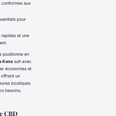
et conformes aux
ssentiels pour
n rapides et une
ent.
 positionne en
 Kana
suit avec
ier économies et
, offrent un
eures boutiques
os besoins.
 de CBD