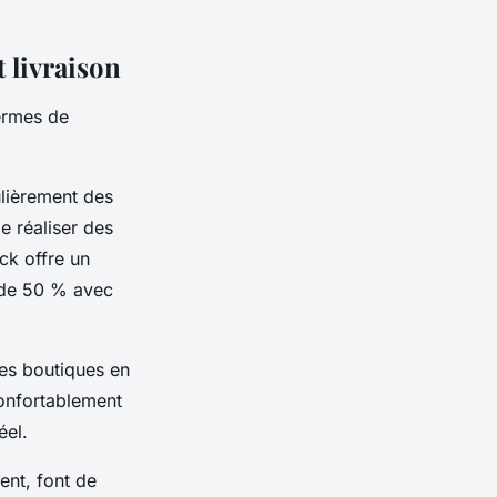
 livraison
ermes de
lièrement des
 réaliser des
ck offre un
 de 50 % avec
des boutiques en
confortablement
éel.
nt, font de