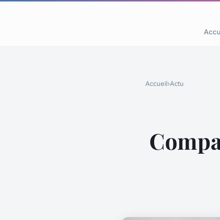
Accu
Accueil
›
Actu
Compara