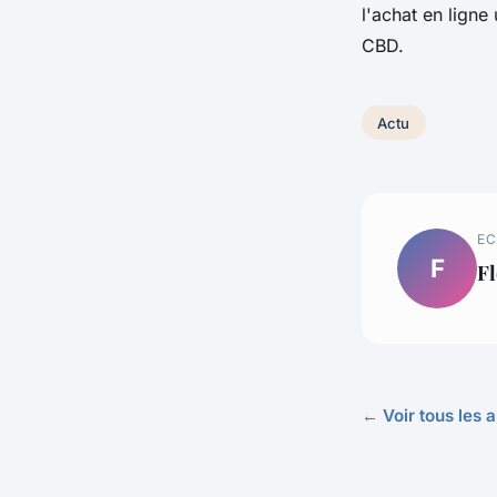
l'achat en lign
CBD.
Actu
EC
F
Fl
← Voir tous les a