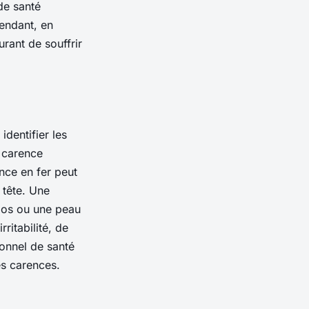
de santé
endant, en
urant de souffrir
identifier les
 carence
nce en fer peut
 tête. Une
 os ou une peau
ritabilité, de
ionnel de santé
es carences.