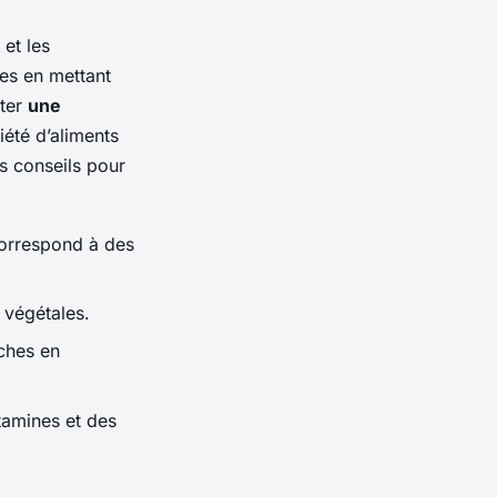
et les
es en mettant
pter
une
été d’aliments
es conseils pour
correspond à des
 végétales.
iches en
tamines et des