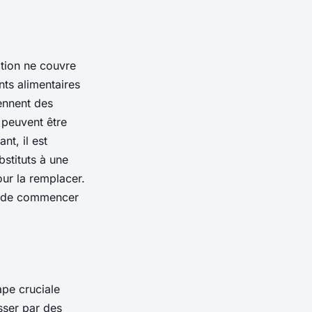
ation ne couvre
ts alimentaires
ennent des
 peuvent être
t, il est
stituts à une
our la remplacer.
nt de commencer
ape cruciale
sser par des