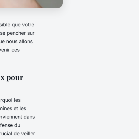
sible que votre
 se pencher sur
que nous allons
venir ces
ux pour
rquoi les
mines et les
erviennent dans
éfense du
ucial de veiller