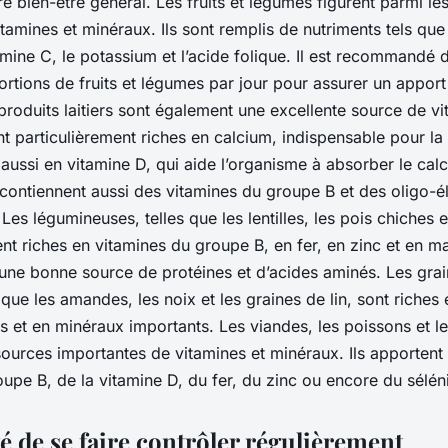
re bien-être général. Les fruits et légumes figurent parmi les
itamines et minéraux. Ils sont remplis de nutriments tels que
tamine C, le potassium et l’acide folique. Il est recommand
rtions de fruits et légumes par jour pour assurer un apport 
produits laitiers sont également une excellente source de vi
nt particulièrement riches en calcium, indispensable pour la
aussi en vitamine D, qui aide l’organisme à absorber le cal
rs contiennent aussi des vitamines du groupe B et des olig
. Les légumineuses, telles que les lentilles, les pois chiches e
t riches en vitamines du groupe B, en fer, en zinc et en m
une bonne source de protéines et d’acides aminés. Les grain
 que les amandes, les noix et les graines de lin, sont riches 
s et en minéraux importants. Les viandes, les poissons et l
ources importantes de vitamines et minéraux. Ils apporten
upe B, de la vitamine D, du fer, du zinc ou encore du sélén
é de se faire contrôler régulièrement