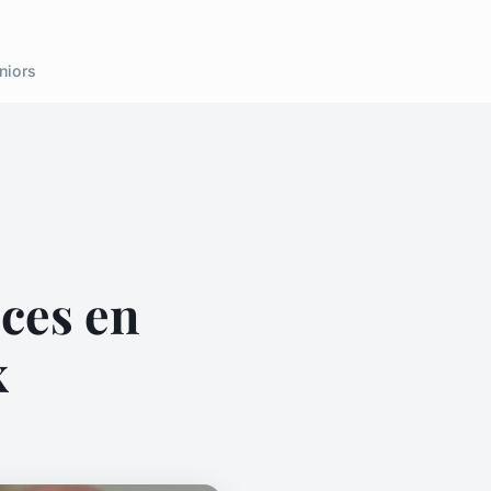
niors
ces en
x