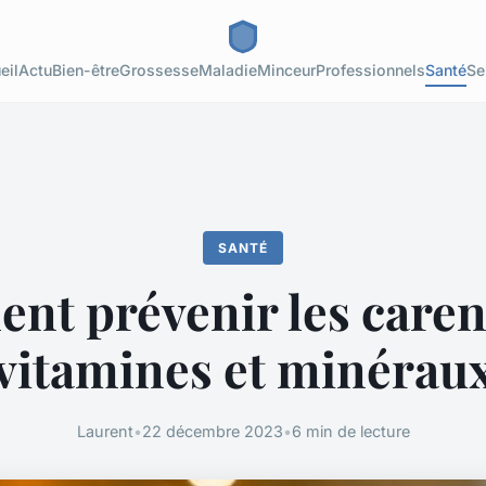
eil
Actu
Bien-être
Grossesse
Maladie
Minceur
Professionnels
Santé
Se
SANTÉ
nt prévenir les caren
vitamines et minérau
Laurent
•
22 décembre 2023
•
6 min de lecture