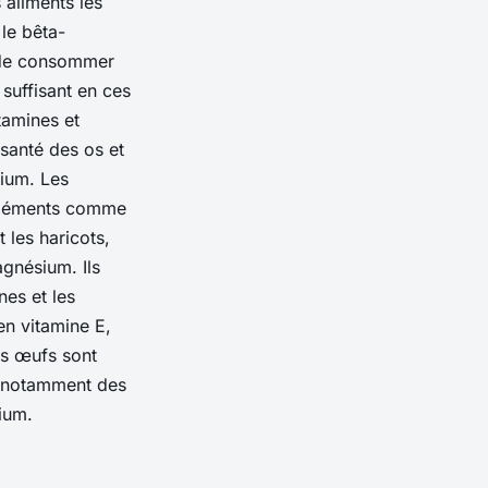
 aliments les
 le bêta-
é de consommer
suffisant en ces
tamines et
 santé des os et
cium. Les
o-éléments comme
t les haricots,
agnésium. Ils
es et les
en vitamine E,
es œufs sont
t notamment des
ium.