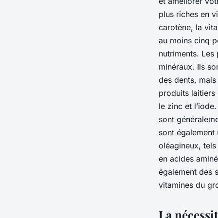
et améliorer vot
plus riches en v
carotène, la vi
au moins cinq po
nutriments. Les 
minéraux. Ils so
des dents, mais 
produits laitie
le zinc et l’iode
sont généralemen
sont également 
oléagineux, tels
en acides aminé
également des s
vitamines du gro
La nécessit